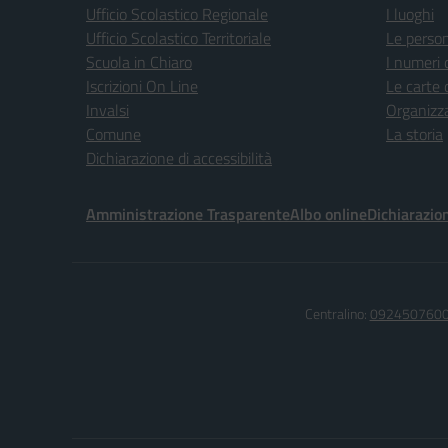
Ufficio Scolastico Regionale
I luoghi
Ufficio Scolastico Territoriale
Le perso
Scuola in Chiaro
I numeri 
Iscrizioni On Line
Le carte 
Invalsi
Organizz
Comune
La storia
Dichiarazione di accessibilità
Amministrazione Trasparente
Albo online
Dichiarazion
Centralino:
092450760