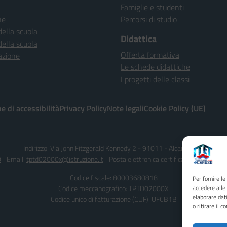
Famiglie e studenti
ne
Percorsi di studio
della scuola
Didattica
della scuola
Offerta formativa
azione
Le schede didattiche
I progetti delle classi
e di accessibilità
Privacy Policy
Note legali
Cookie Policy (UE)
Indirizzo:
Via John Fitzgerald Kennedy 2 - 91011 - Alcamo (TP)
0
Email:
tptd02000x@istruzione.it
Posta elettronica certificata (PEC):
tptd0
Codice fiscale: 80003680818
Per fornire l
Codice meccanografico:
TPTD02000X
accedere alle
elaborare dat
Codice unico di fatturazione (CUF): UFCB1B
o ritirare il 