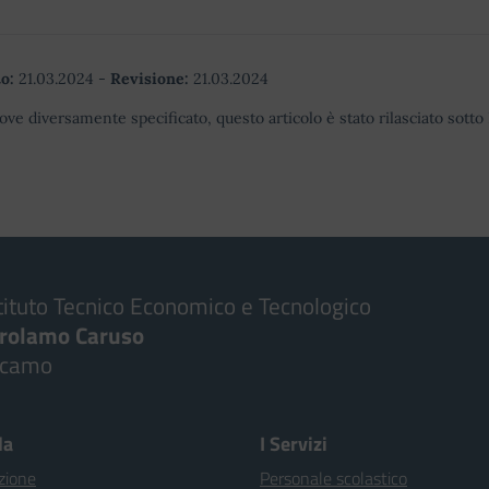
o:
21.03.2024
-
Revisione:
21.03.2024
ove diversamente specificato, questo articolo è stato rilasciato sott
tituto Tecnico Economico e Tecnologico
irolamo Caruso
lcamo
la
I Servizi
zione
Personale scolastico