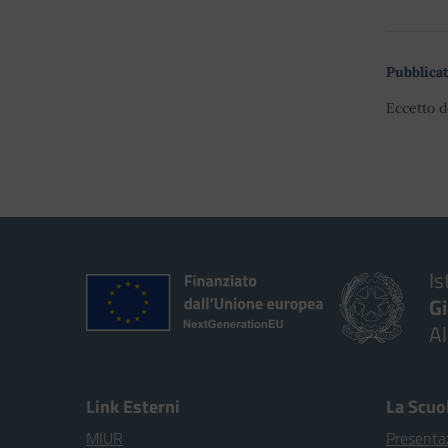
Pubblicat
Eccetto d
Is
G
A
Link Esterni
La Scuo
MIUR
Presenta