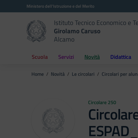
Vai ai contenuti
Vai al menu di navigazione
Vai al footer
Ministero dell'Istruzione e del Merito
Istituto Tecnico Economico e T
Girolamo Caruso
Alcamo
Scuola
Servizi
Novità
Didattica
Home
Novità
Le circolari
Circolari per alun
Circolare 250
Circola
ESPAD_V