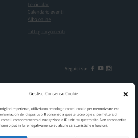
Le circolari
Calendario eventi
Albo online
Tutti gli argomenti
Seguici su:
Gestisci Consenso Cookie
2000x@pec.istruzione.it
e migliori esperienze, utilizziamo tecnologie come i cookie per memorizzare e/o
 informazioni del dispositivo. Il consenso a queste tecnologie ci permetterà di
i come il comportamento di navigazione o ID unici su questo sito. Non acconsentire
consenso può influire negativamente su alcune caratteristiche e funzioni.