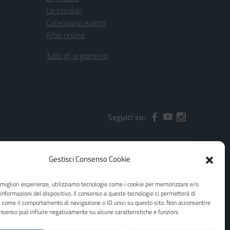
Le circolari
Calendario eventi
Albo online
Tutti gli argomenti
Seguici su:
Gestisci Consenso Cookie
2000x@pec.istruzione.it
e migliori esperienze, utilizziamo tecnologie come i cookie per memorizzare e/o
 informazioni del dispositivo. Il consenso a queste tecnologie ci permetterà di
i come il comportamento di navigazione o ID unici su questo sito. Non acconsentire
consenso può influire negativamente su alcune caratteristiche e funzioni.