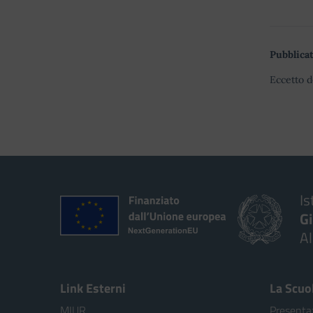
Pubblicat
Eccetto d
Is
G
A
Link Esterni
La Scuo
MIUR
Presenta