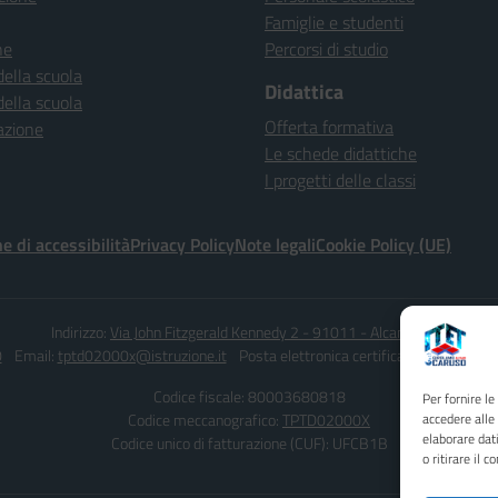
Famiglie e studenti
ne
Percorsi di studio
della scuola
Didattica
della scuola
Offerta formativa
azione
Le schede didattiche
I progetti delle classi
e di accessibilità
Privacy Policy
Note legali
Cookie Policy (UE)
Indirizzo:
Via John Fitzgerald Kennedy 2 - 91011 - Alcamo (TP)
0
Email:
tptd02000x@istruzione.it
Posta elettronica certificata (PEC):
tptd0
Codice fiscale: 80003680818
Per fornire l
Codice meccanografico:
TPTD02000X
accedere alle
elaborare dat
Codice unico di fatturazione (CUF): UFCB1B
o ritirare il 