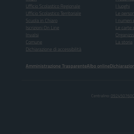
Ufficio Scolastico Regionale
I luoghi
Ufficio Scolastico Territoriale
Le perso
Scuola in Chiaro
I numeri 
Iscrizioni On Line
Le carte 
Invalsi
Organizz
Comune
La storia
Dichiarazione di accessibilità
Amministrazione Trasparente
Albo online
Dichiarazion
Centralino:
092450760