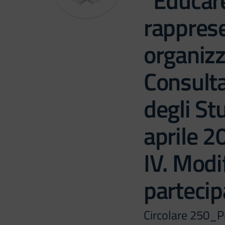
“Educare
rappres
organizz
Consulta
degli St
aprile 2
IV. Modi
partecip
Circolare 250_P