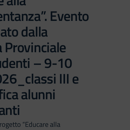
 alla
entanza”. Evento
ato dalla
 Provinciale
udenti – 9-10
026_classi III e
fica alunni
anti
rogetto “Educare alla