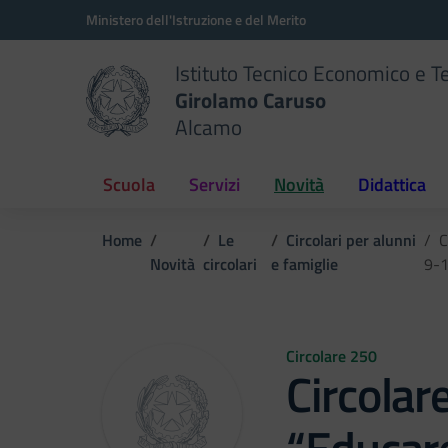
Vai ai contenuti
Vai al menu di navigazione
Vai al footer
Ministero dell'Istruzione e del Merito
Istituto Tecnico Economico e T
Girolamo Caruso
Alcamo
Scuola
Servizi
Novità
Didattica
Home
Le
Circolari per alunni
C
Novità
circolari
e famiglie
9-1
Circolare 250
Circola