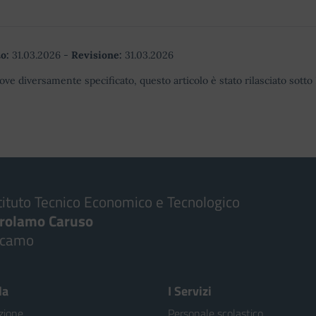
o:
31.03.2026
-
Revisione:
31.03.2026
ove diversamente specificato, questo articolo è stato rilasciato sott
tituto Tecnico Economico e Tecnologico
irolamo Caruso
lcamo
la
I Servizi
zione
Personale scolastico