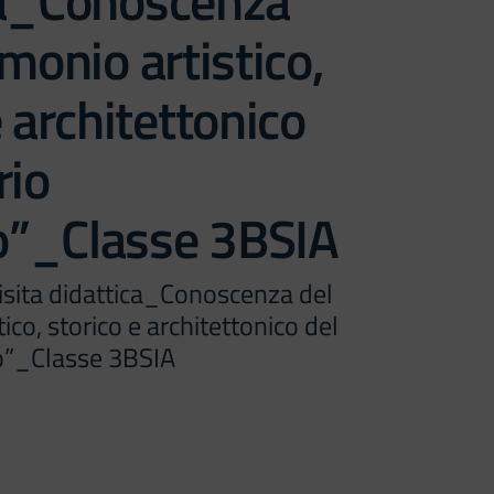
ca_Conoscenza
imonio artistico,
e architettonico
rio
io”_Classe 3BSIA
isita didattica_Conoscenza del
ico, storico e architettonico del
io”_Classe 3BSIA