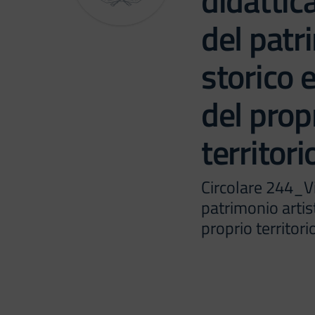
didatti
del patr
storico 
del prop
territor
Circolare 244_V
patrimonio artist
proprio territor