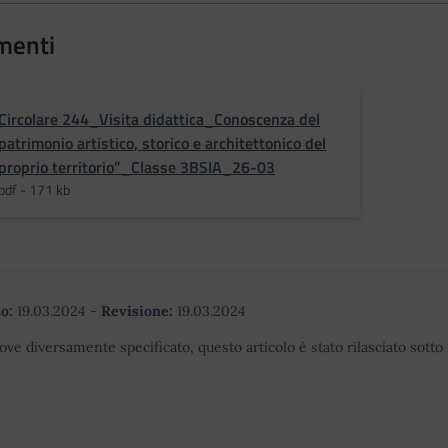
menti
Circolare 244_Visita didattica_Conoscenza del
patrimonio artistico, storico e architettonico del
proprio territorio”_Classe 3BSIA_26-03
pdf - 171 kb
o:
19.03.2024
-
Revisione:
19.03.2024
ove diversamente specificato, questo articolo è stato rilasciato sott