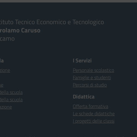
tituto Tecnico Economico e Tecnologico
irolamo Caruso
lcamo
la
I Servizi
zione
Personale scolastico
Famiglie e studenti
ne
Percorsi di studio
della scuola
Didattica
della scuola
Offerta formativa
azione
Le schede didattiche
I progetti delle classi