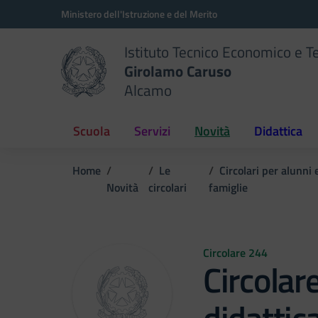
Vai ai contenuti
Vai al menu di navigazione
Vai al footer
Ministero dell'Istruzione e del Merito
Istituto Tecnico Economico e T
Girolamo Caruso
Alcamo
Scuola
Servizi
Novità
Didattica
Home
Le
Circolari per alunni 
Novità
circolari
famiglie
Circolare 244
Circolar