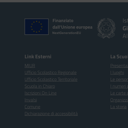
Is
G
A
Link Esterni
La Scuo
MIUR
Presenta
Ufficio Scolastico Regionale
I luoghi
Ufficio Scolastico Territoriale
Le perso
Scuola in Chiaro
I numeri 
Iscrizioni On Line
Le carte 
Invalsi
Organizz
Comune
La storia
Dichiarazione di accessibilità