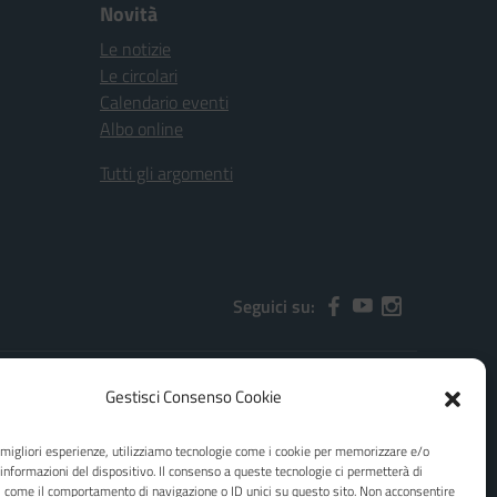
Novità
Le notizie
Le circolari
Calendario eventi
Albo online
Tutti gli argomenti
Seguici su:
Gestisci Consenso Cookie
2000x@pec.istruzione.it
e migliori esperienze, utilizziamo tecnologie come i cookie per memorizzare e/o
 informazioni del dispositivo. Il consenso a queste tecnologie ci permetterà di
i come il comportamento di navigazione o ID unici su questo sito. Non acconsentire