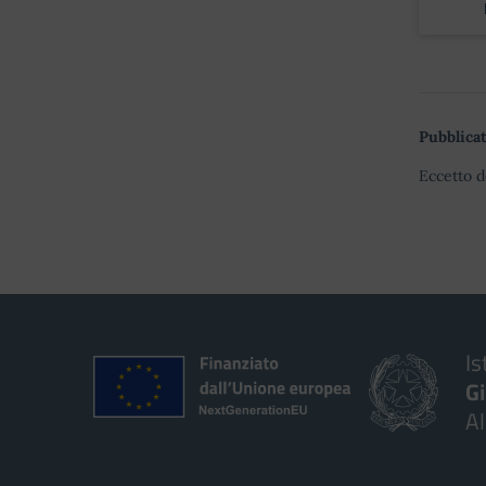
Pubblicat
Eccetto d
Is
G
A