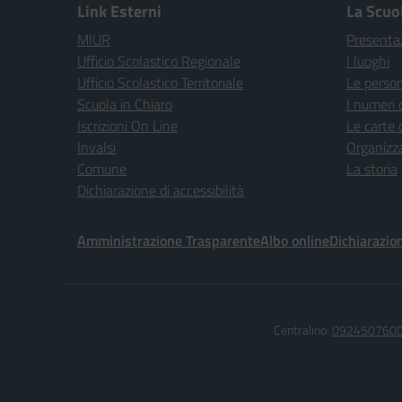
Link Esterni
La Scuo
MIUR
Presenta
Ufficio Scolastico Regionale
I luoghi
Ufficio Scolastico Territoriale
Le perso
Scuola in Chiaro
I numeri 
Iscrizioni On Line
Le carte 
Invalsi
Organizz
Comune
La storia
Dichiarazione di accessibilità
Amministrazione Trasparente
Albo online
Dichiarazion
Centralino:
092450760