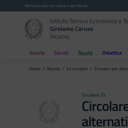
Vai ai contenuti
Vai al menu di navigazione
Vai al footer
Ministero dell'Istruzione e del Merito
Istituto Tecnico Economico e T
Girolamo Caruso
Alcamo
Scuola
Servizi
Novità
Didattica
Home
Novità
Le circolari
Circolari per alun
Circolare 23
Circolar
alternati