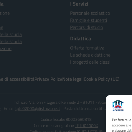
la
I Servizi
zione
Personale scolastico
Famiglie e studenti
ne
Percorsi di studio
della scuola
Didattica
della scuola
Offerta formativa
azione
Le schede didattiche
I progetti delle classi
e di accessibilità
Privacy Policy
Note legali
Cookie Policy (UE)
Indirizzo:
Via John Fitzgerald Kennedy 2 - 91011 - Alcamo (TP)
0
Email:
tptd02000x@istruzione.it
Posta elettronica certificata (PEC):
tptd0
Codice fiscale: 80003680818
Per fornire l
Codice meccanografico:
TPTD02000X
accedere alle
elaborare dat
Codice unico di fatturazione (CUF): UFCB1B