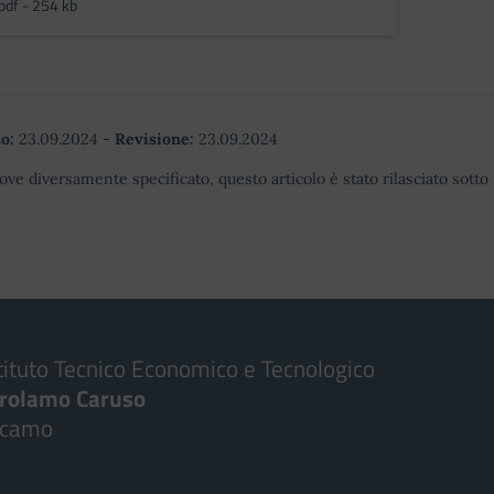
pdf - 254 kb
o:
23.09.2024
-
Revisione:
23.09.2024
ove diversamente specificato, questo articolo è stato rilasciato sott
tituto Tecnico Economico e Tecnologico
irolamo Caruso
lcamo