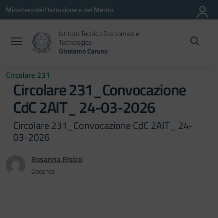
Vai ai contenuti
Vai al menu di navigazione
Vai al footer
Ministero dell'Istruzione e del Merito
Istituto Tecnico Economico e
Tecnologico
Girolamo Caruso
Circolare 231
Circolare 231_Convocazione
CdC 2AIT_ 24-03-2026
Circolare 231_Convocazione CdC 2AIT_ 24-
03-2026
Rosanna Risico
Docente