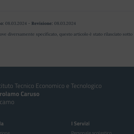
o:
08.03.2024
-
Revisione:
08.03.2024
ove diversamente specificato, questo articolo è stato rilasciato sott
tituto Tecnico Economico e Tecnologico
irolamo Caruso
lcamo
la
I Servizi
zione
Personale scolastico