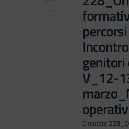
228_Or
formativ
percorsi 
Incontro
genitori 
V_12-1
marzo_M
operativ
Circolare 228_O