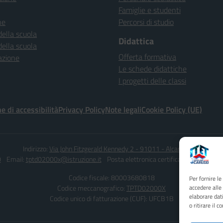
Famiglie e studenti
ne
Percorsi di studio
della scuola
Didattica
della scuola
Offerta formativa
azione
Le schede didattiche
I progetti delle classi
e di accessibilità
Privacy Policy
Note legali
Cookie Policy (UE)
Indirizzo:
Via John Fitzgerald Kennedy 2 - 91011 - Alcamo (TP)
0
Email:
tptd02000x@istruzione.it
Posta elettronica certificata (PEC):
tptd0
Codice fiscale: 80003680818
Per fornire l
Codice meccanografico:
TPTD02000X
accedere alle
elaborare dat
Codice unico di fatturazione (CUF): UFCB1B
o ritirare il 