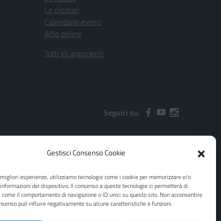
Le circolari
Calendario eventi
Albo online
Tutti gli argomenti
Seguici su:
Gestisci Consenso Cookie
2000x@pec.istruzione.it
e migliori esperienze, utilizziamo tecnologie come i cookie per memorizzare e/o
 informazioni del dispositivo. Il consenso a queste tecnologie ci permetterà di
i come il comportamento di navigazione o ID unici su questo sito. Non acconsentire
consenso può influire negativamente su alcune caratteristiche e funzioni.