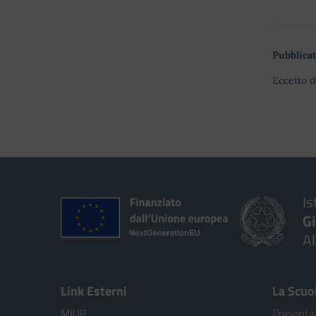
Pubblicat
Eccetto d
Is
G
A
Link Esterni
La Scuo
MIUR
Presenta