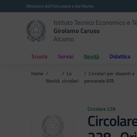
Vai ai contenuti
Vai al menu di navigazione
Vai al footer
Ministero dell'Istruzione e del Merito
Istituto Tecnico Economico e T
Girolamo Caruso
Alcamo
Scuola
Servizi
Novità
Didattica
Home
Le
Circolari per docenti e
Novità
circolari
personale ATA
Circolare 228
Circolar