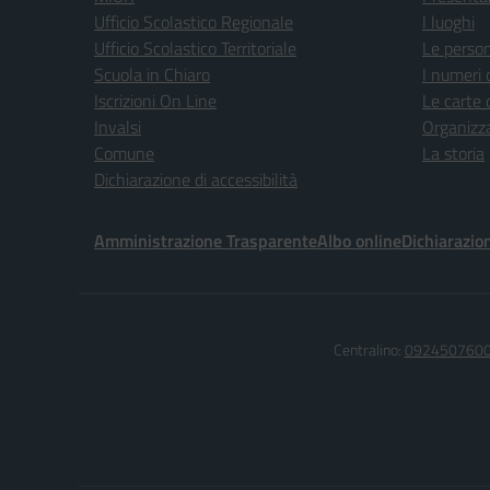
Ufficio Scolastico Regionale
I luoghi
Ufficio Scolastico Territoriale
Le perso
Scuola in Chiaro
I numeri 
Iscrizioni On Line
Le carte 
Invalsi
Organizz
Comune
La storia
Dichiarazione di accessibilità
Amministrazione Trasparente
Albo online
Dichiarazion
Centralino:
092450760