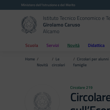
Vai ai contenuti
Vai al menu di navigazione
Vai al footer
Ministero dell'Istruzione e del Merito
Istituto Tecnico Economico e T
Girolamo Caruso
Alcamo
Scuola
Servizi
Novità
Didattica
Home
Le
Circolari per alunni
Novità
circolari
famiglie
Circolare 219
Circolar