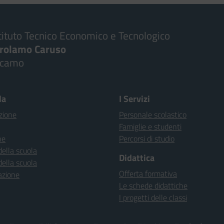
tituto Tecnico Economico e Tecnologico
irolamo Caruso
lcamo
la
I Servizi
zione
Personale scolastico
Famiglie e studenti
ne
Percorsi di studio
della scuola
Didattica
della scuola
Offerta formativa
azione
Le schede didattiche
I progetti delle classi