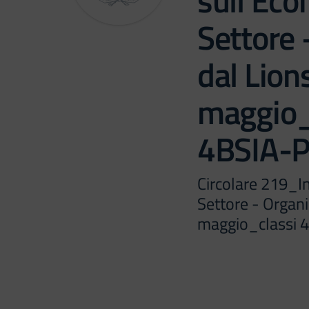
sull’Eco
Settore 
dal Lion
maggio_
4BSIA-
Circolare 219_I
Settore - Organ
maggio_classi