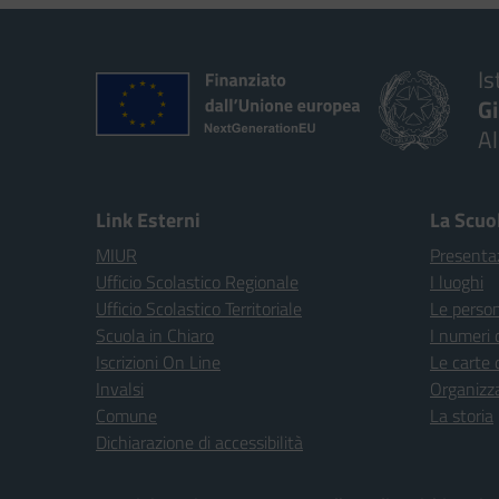
Is
G
A
Link Esterni
La Scuo
MIUR
Presenta
Ufficio Scolastico Regionale
I luoghi
Ufficio Scolastico Territoriale
Le perso
Scuola in Chiaro
I numeri 
Iscrizioni On Line
Le carte 
Invalsi
Organizz
Comune
La storia
Dichiarazione di accessibilità