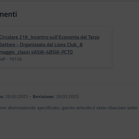
menti
Circolare 219_Incontro sull'Economia del Terzo
Settore - Organizzato dal Lions Club_8
maggio_classi 4ASIA-4BSIA-PCTO
pdf - 197 kb
o:
20.03.2025
-
Revisione:
20.03.2025
ove diversamente specificato, questo articolo è stato rilasciato sott