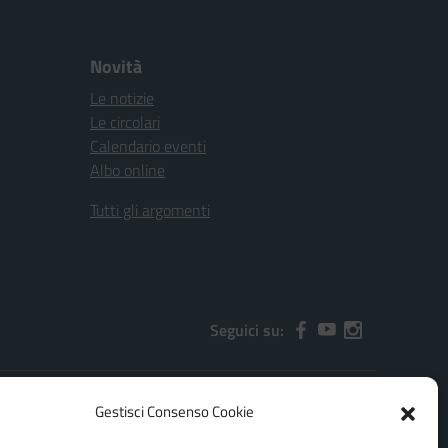
Novità
Le notizie
Le circolari
Calendario eventi
Albo online
Tutti gli argomenti
Seguici su:
Gestisci Consenso Cookie
2000x@pec.istruzione.it