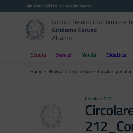
Vai ai contenuti
Vai al menu di navigazione
Vai al footer
Ministero dell'Istruzione e del Merito
Istituto Tecnico Economico e T
Girolamo Caruso
Alcamo
Scuola
Servizi
Novità
Didattica
Home
Novità
Le circolari
Circolari per alun
Circolare 212
Circolar
212_Co