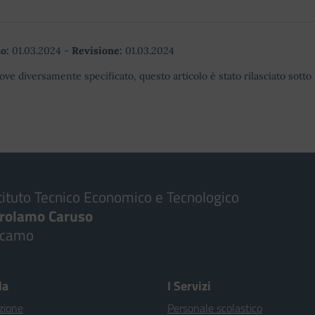
o:
01.03.2024
-
Revisione:
01.03.2024
ove diversamente specificato, questo articolo è stato rilasciato sott
tituto Tecnico Economico e Tecnologico
irolamo Caruso
lcamo
la
I Servizi
zione
Personale scolastico