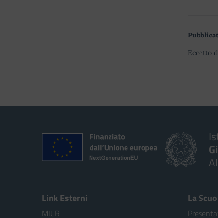
Pubblicat
Eccetto d
Is
G
A
Link Esterni
La Scuo
MIUR
Presenta