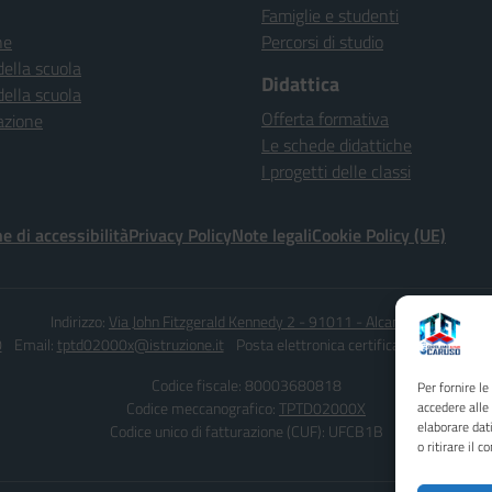
Famiglie e studenti
ne
Percorsi di studio
della scuola
Didattica
della scuola
Offerta formativa
azione
Le schede didattiche
I progetti delle classi
e di accessibilità
Privacy Policy
Note legali
Cookie Policy (UE)
Indirizzo:
Via John Fitzgerald Kennedy 2 - 91011 - Alcamo (TP)
0
Email:
tptd02000x@istruzione.it
Posta elettronica certificata (PEC):
tptd0
Codice fiscale: 80003680818
Per fornire l
Codice meccanografico:
TPTD02000X
accedere alle
elaborare dat
Codice unico di fatturazione (CUF): UFCB1B
o ritirare il 