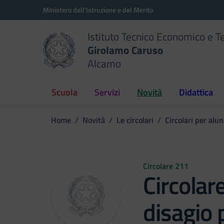
Vai ai contenuti
Vai al menu di navigazione
Vai al footer
Ministero dell'Istruzione e del Merito
Istituto Tecnico Economico e T
Girolamo Caruso
Alcamo
Scuola
Servizi
Novità
Didattica
Home
Novità
Le circolari
Circolari per alun
Circolare 211
Circolar
disagio 