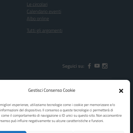
Le circolari
Calendario eventi
Albo online
Tutti gli argomenti
Seguici su:
Gestisci Consenso Cookie
2000x@pec.istruzione.it
e migliori esperienze, utilizziamo tecnologie come i cookie per memorizzare e/o
 informazioni del dispositivo. Il consenso a queste tecnologie ci permetterà di
i come il comportamento di navigazione o ID unici su questo sito. Non acconsentire
consenso può influire negativamente su alcune caratteristiche e funzioni.