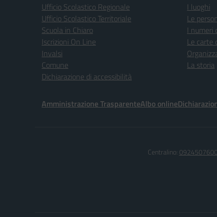
Ufficio Scolastico Regionale
I luoghi
Ufficio Scolastico Territoriale
Le perso
Scuola in Chiaro
I numeri 
Iscrizioni On Line
Le carte 
Invalsi
Organizz
Comune
La storia
Dichiarazione di accessibilità
Amministrazione Trasparente
Albo online
Dichiarazion
Centralino:
092450760