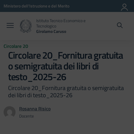
Vai ai contenuti
Vai al menu di navigazione
Vai al footer
Ministero dell'Istruzione e del Merito
Istituto Tecnico Economico e
Tecnologico
Girolamo Caruso
Circolare 20
Circolare 20_Fornitura gratuita
o semigratuita dei libri di
testo_2025-26
Circolare 20_Fornitura gratuita o semigratuita
dei libri di testo_2025-26
Rosanna Risico
Docente