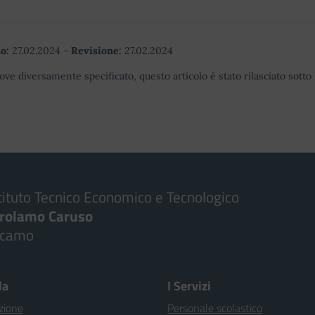
o:
27.02.2024
-
Revisione:
27.02.2024
ove diversamente specificato, questo articolo è stato rilasciato sott
tituto Tecnico Economico e Tecnologico
irolamo Caruso
lcamo
la
I Servizi
zione
Personale scolastico