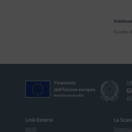
Pubblicat
Eccetto d
Is
G
A
Link Esterni
La Scuo
MIUR
Presenta