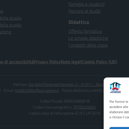
Famiglie e studenti
ne
Percorsi di studio
della scuola
Didattica
della scuola
Offerta formativa
azione
Le schede didattiche
I progetti delle classi
e di accessibilità
Privacy Policy
Note legali
Cookie Policy (UE)
Indirizzo:
Via John Fitzgerald Kennedy 2 - 91011 - Alcamo (TP)
0
Email:
tptd02000x@istruzione.it
Posta elettronica certificata (PEC):
tptd0
Codice fiscale: 80003680818
Per fornire l
Codice meccanografico:
TPTD02000X
accedere alle
elaborare dat
Codice unico di fatturazione (CUF): UFCB1B
o ritirare il 