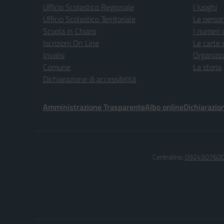
Ufficio Scolastico Regionale
I luoghi
Ufficio Scolastico Territoriale
Le perso
Scuola in Chiaro
I numeri 
Iscrizioni On Line
Le carte 
Invalsi
Organizz
Comune
La storia
Dichiarazione di accessibilità
Amministrazione Trasparente
Albo online
Dichiarazion
Centralino:
092450760