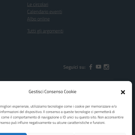
Le circolari
Calendario eventi
Albo online
Tutti gli argomenti
Seguici su:
Gestisci Consenso Cookie
2000x@pec.istruzione.it
e migliori esperienze, utilizziamo tecnologie come i cookie per memorizzare e/o
 informazioni del dispositivo. Il consenso a queste tecnologie ci permetterà di
i come il comportamento di navigazione o ID unici su questo sito. Non acconsentire
consenso può influire negativamente su alcune caratteristiche e funzioni.