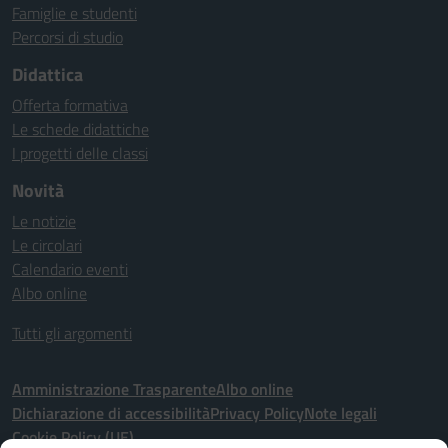
Famiglie e studenti
Percorsi di studio
Didattica
Offerta formativa
Le schede didattiche
I progetti delle classi
Novità
Le notizie
Le circolari
Calendario eventi
Albo online
Tutti gli argomenti
Amministrazione Trasparente
Albo online
Dichiarazione di accessibilità
Privacy Policy
Note legali
Cookie Policy (UE)