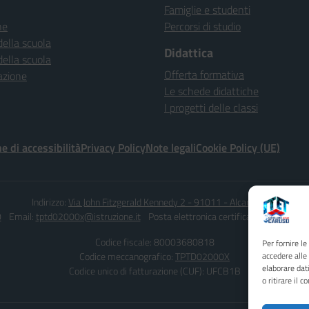
Famiglie e studenti
ne
Percorsi di studio
della scuola
Didattica
della scuola
Offerta formativa
azione
Le schede didattiche
I progetti delle classi
e di accessibilità
Privacy Policy
Note legali
Cookie Policy (UE)
Indirizzo:
Via John Fitzgerald Kennedy 2 - 91011 - Alcamo (TP)
0
Email:
tptd02000x@istruzione.it
Posta elettronica certificata (PEC):
tptd0
Codice fiscale: 80003680818
Per fornire l
Codice meccanografico:
TPTD02000X
accedere alle
elaborare dat
Codice unico di fatturazione (CUF): UFCB1B
o ritirare il 