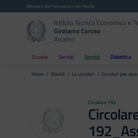
Vai ai contenuti
Vai al menu di navigazione
Vai al footer
Ministero dell'Istruzione e del Merito
Istituto Tecnico Economico e T
Girolamo Caruso
Alcamo
Scuola
Servizi
Novità
Didattica
Home
Novità
Le circolari
Circolari per alun
Circolare 192
Circolar
192_As