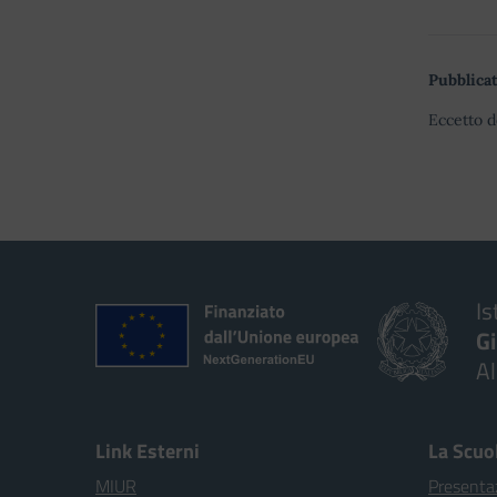
Pubblicat
Eccetto d
Is
G
A
Link Esterni
La Scuo
MIUR
Presenta