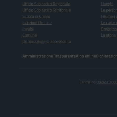
Ufficio Scolastico Regionale
I luoghi
Ufficio Scolastico Territoriale
Le perso
Scuola in Chiaro
I numeri 
Iscrizioni On Line
Le carte 
Invalsi
Organizz
Comune
La storia
Dichiarazione di accessibilità
Amministrazione Trasparente
Albo online
Dichiarazion
Centralino:
092450760