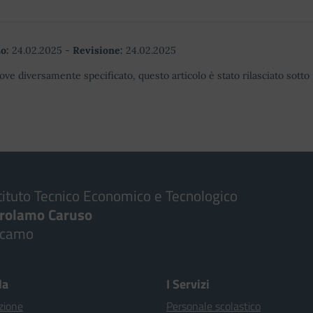
o:
24.02.2025
-
Revisione:
24.02.2025
ove diversamente specificato, questo articolo è stato rilasciato sott
tituto Tecnico Economico e Tecnologico
irolamo Caruso
lcamo
la
I Servizi
zione
Personale scolastico