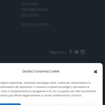
Le circolari
Calendario eventi
Albo online
Tutti gli argomenti
Seguici su:
Gestisci Consenso Cookie
2000x@pec.istruzione.it
e migliori esperienze, utilizziamo tecnologie come i cookie per memorizzare e/o
 informazioni del dispositivo. Il consenso a queste tecnologie ci permetterà di
i come il comportamento di navigazione o ID unici su questo sito. Non acconsentire
consenso può influire negativamente su alcune caratteristiche e funzioni.