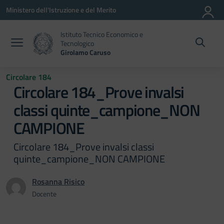
Vai ai contenuti
Vai al menu di navigazione
Vai al footer
Ministero dell'Istruzione e del Merito
Istituto Tecnico Economico e
Tecnologico
Girolamo Caruso
Circolare 184
Circolare 184_Prove invalsi
classi quinte_campione_NON
CAMPIONE
Circolare 184_Prove invalsi classi
quinte_campione_NON CAMPIONE
Rosanna Risico
Docente