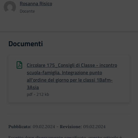
Rosanna Risico
Docente
Documenti
Circolare 175_Consigli di Classe - incontro
scuola-famiglia. Integrazione punto
all'ordine del giorno per le classi 1Bafm-
3Asia
pdf - 212 kb
Pubblicato:
09.02.2024
-
Revisione:
09.02.2024
Eccetto dove diversamente specificato, questo articolo è