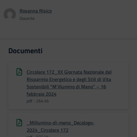
Rosanna Risico
Docente
Documenti
Circolare 172_XX Giornata Nazionale del
Risparmio Energetico e degli Stili di Vita
Sostenibili “M’illumino di Meno” – 16
febbraio 2024
pdf - 264 kb
_Millumino-di-meno_Decalogo-
2024_Circolare 172
pdf - 972 kb