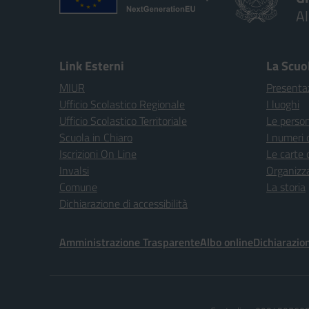
A
Link Esterni
La Scuo
MIUR
Presenta
Ufficio Scolastico Regionale
I luoghi
Ufficio Scolastico Territoriale
Le perso
Scuola in Chiaro
I numeri 
Iscrizioni On Line
Le carte 
Invalsi
Organizz
Comune
La storia
Dichiarazione di accessibilità
Amministrazione Trasparente
Albo online
Dichiarazion