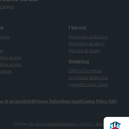
lcamo
la
I Servizi
zione
Personale scolastico
Famiglie e studenti
ne
Percorsi di studio
della scuola
Didattica
della scuola
Offerta formativa
azione
Le schede didattiche
I progetti delle classi
e di accessibilità
Privacy Policy
Note legali
Cookie Policy (UE)
Indirizzo:
Via John Fitzgerald Kennedy 2 - 91011 - Alcamo (TP)