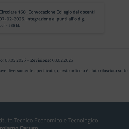
Circolare 168_Convocazione Collegio dei docenti
07-02-2025. Integrazione ai punti all’o.d.g.
pdf - 238 kb
o:
03.02.2025
-
Revisione:
03.02.2025
ove diversamente specificato, questo articolo è stato rilasciato sott
tituto Tecnico Economico e Tecnologico
irolamo Caruso