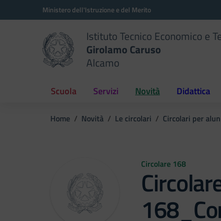
Vai ai contenuti
Vai al menu di navigazione
Vai al footer
Ministero dell'Istruzione e del Merito
Istituto Tecnico Economico e T
Girolamo Caruso
Alcamo
Scuola
Servizi
Novità
Didattica
Home
Novità
Le circolari
Circolari per alun
Circolare 168
Circolar
168_Con