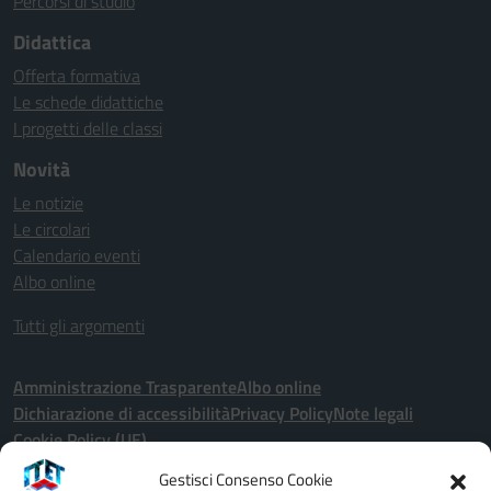
Percorsi di studio
Didattica
Offerta formativa
Le schede didattiche
I progetti delle classi
Novità
Le notizie
Le circolari
Calendario eventi
Albo online
Tutti gli argomenti
Amministrazione Trasparente
Albo online
Dichiarazione di accessibilità
Privacy Policy
Note legali
Cookie Policy (UE)
Gestisci Consenso Cookie
Seguici su: