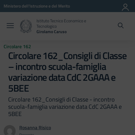
Vai ai contenuti
Vai al menu di navigazione
Vai al footer
Ministero dell'Istruzione e del Merito
Istituto Tecnico Economico e
Tecnologico
Girolamo Caruso
Circolare 162
Circolare 162_Consigli di Classe
– incontro scuola-famiglia
variazione data CdC 2GAAA e
5BEE
Circolare 162_Consigli di Classe - incontro
scuola-famiglia variazione data CdC 2GAAA e
5BEE
Rosanna Risico
Docente