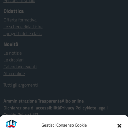
Percorsi di studio
Didattica
Offerta formativa
Le schede didattiche
I progetti delle classi
Novità
Le notizie
Le circolari
Calendario eventi
Albo online
Tutti gli argomenti
Amministrazione Trasparente
Albo online
Dichiarazione di accessibilità
Privacy Policy
Note legali
Cookie Policy (UE)
Gestisci Consenso Cookie
Seguici su: