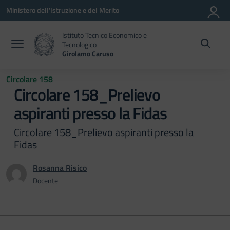
Vai ai contenuti
Vai al menu di navigazione
Vai al footer
Ministero dell'Istruzione e del Merito
Istituto Tecnico Economico e
Tecnologico
Girolamo Caruso
Circolare 158
Circolare 158_Prelievo
aspiranti presso la Fidas
Circolare 158_Prelievo aspiranti presso la
Fidas
Rosanna Risico
Docente