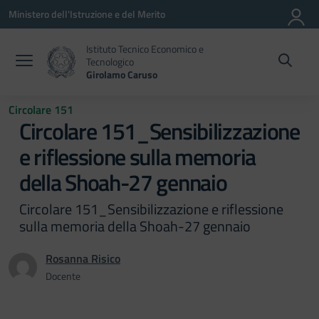
Vai ai contenuti
Vai al menu di navigazione
Vai al footer
Ministero dell'Istruzione e del Merito
Istituto Tecnico Economico e
Tecnologico
Girolamo Caruso
Circolare 151
Circolare 151_Sensibilizzazione
e riflessione sulla memoria
della Shoah-27 gennaio
Circolare 151_Sensibilizzazione e riflessione
sulla memoria della Shoah-27 gennaio
Rosanna Risico
Docente