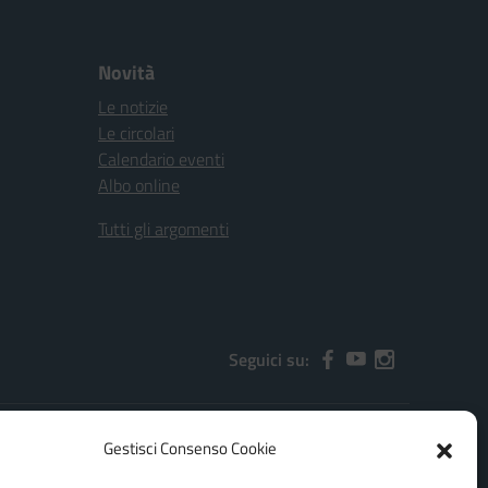
Novità
Le notizie
Le circolari
Calendario eventi
Albo online
Tutti gli argomenti
Seguici su:
Gestisci Consenso Cookie
2000x@pec.istruzione.it