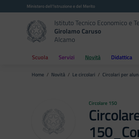
Vai ai contenuti
Vai al menu di navigazione
Vai al footer
Ministero dell'Istruzione e del Merito
Istituto Tecnico Economico e T
Girolamo Caruso
Alcamo
Scuola
Servizi
Novità
Didattica
Home
Novità
Le circolari
Circolari per alun
Circolare 150
Circolar
150_Con