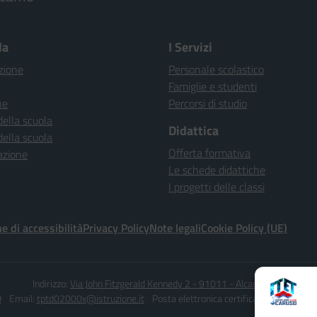
la
I Servizi
zione
Personale scolastico
Famiglie e studenti
ne
Percorsi di studio
della scuola
Didattica
della scuola
Offerta formativa
azione
Le schede didattiche
I progetti delle classi
e di accessibilità
Privacy Policy
Note legali
Cookie Policy (UE)
Indirizzo:
Via John Fitzgerald Kennedy 2 - 91011 - Alcamo (TP)
0
Email:
tptd02000x@istruzione.it
Posta elettronica certificata (PEC):
tptd0