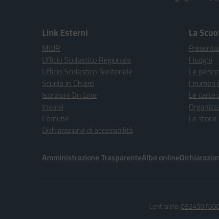
Link Esterni
La Scuo
MIUR
Presenta
Ufficio Scolastico Regionale
I luoghi
Ufficio Scolastico Territoriale
Le perso
Scuola in Chiaro
I numeri 
Iscrizioni On Line
Le carte 
Invalsi
Organizz
Comune
La storia
Dichiarazione di accessibilità
Amministrazione Trasparente
Albo online
Dichiarazion
Centralino:
092450760