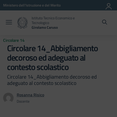
Vai ai contenuti
Vai al menu di navigazione
Vai al footer
Ministero dell'Istruzione e del Merito
Istituto Tecnico Economico e
Tecnologico
Girolamo Caruso
Circolare 14
Circolare 14_Abbigliamento
decoroso ed adeguato al
contesto scolastico
Circolare 14_Abbigliamento decoroso ed
adeguato al contesto scolastico
Rosanna Risico
Docente