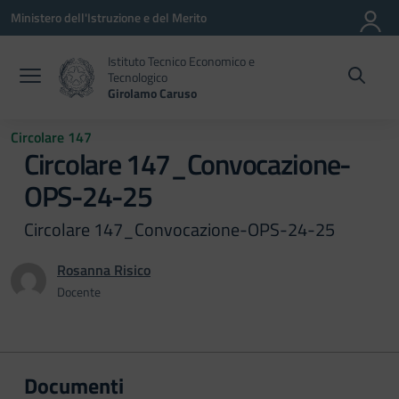
Vai ai contenuti
Vai al menu di navigazione
Vai al footer
Ministero dell'Istruzione e del Merito
Istituto Tecnico Economico e
Tecnologico
Girolamo Caruso
Circolare 147
Circolare 147_Convocazione-
OPS-24-25
Circolare 147_Convocazione-OPS-24-25
Rosanna Risico
Docente
Documenti