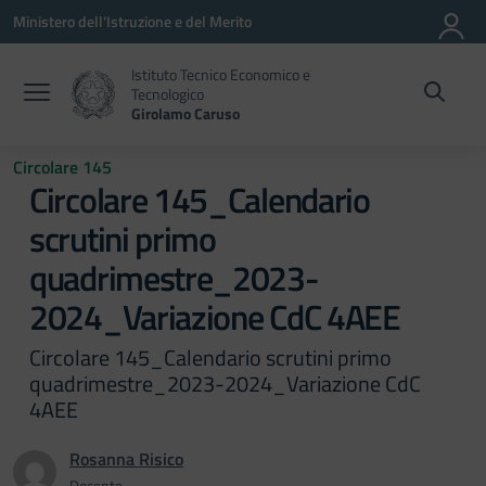
Vai ai contenuti
Vai al menu di navigazione
Vai al footer
Ministero dell'Istruzione e del Merito
Istituto Tecnico Economico e
Tecnologico
Girolamo Caruso
Circolare 145
Circolare 145_Calendario
scrutini primo
quadrimestre_2023-
2024_Variazione CdC 4AEE
Circolare 145_Calendario scrutini primo
quadrimestre_2023-2024_Variazione CdC
4AEE
Rosanna Risico
Docente