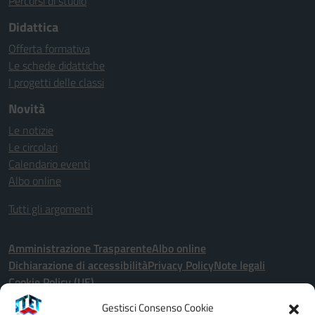
Percorsi di studio
Didattica
Offerta formativa
Le schede didattiche
I progetti delle classi
Novità
Le notizie
Le circolari
Calendario eventi
Albo online
Tutti gli argomenti
Amministrazione Trasparente
Albo online
Dichiarazione di accessibilità
Privacy Policy
Note legali
Cookie Policy (UE)
Gestisci Consenso Cookie
Seguici su: