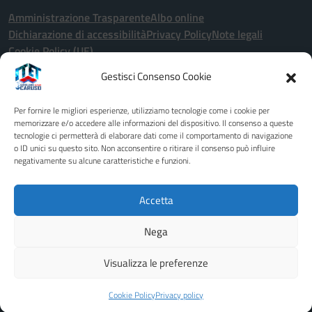
Amministrazione Trasparente
Albo online
Dichiarazione di accessibilità
Privacy Policy
Note legali
Cookie Policy (UE)
Gestisci Consenso Cookie
Seguici su:
Per fornire le migliori esperienze, utilizziamo tecnologie come i cookie per
Indirizzo:
Via John Fitzgerald Kennedy 2 - 91011 - Alcamo (TP)
memorizzare e/o accedere alle informazioni del dispositivo. Il consenso a queste
tecnologie ci permetterà di elaborare dati come il comportamento di navigazione
Centralino:
0924507600
Email:
tptd02000x@istruzione.it
o ID unici su questo sito. Non acconsentire o ritirare il consenso può influire
Posta elettronica certificata (PEC):
tptd02000x@pec.istruzione.it
negativamente su alcune caratteristiche e funzioni.
Codice fiscale: 80003680818
Codice meccanografico:
TPTD02000X
Accetta
Codice unico di fatturazione (CUF): UFCB1B
Nega
Idea e progetto di Designers Italia
Visualizza le preferenze
Cookie Policy
Privacy policy