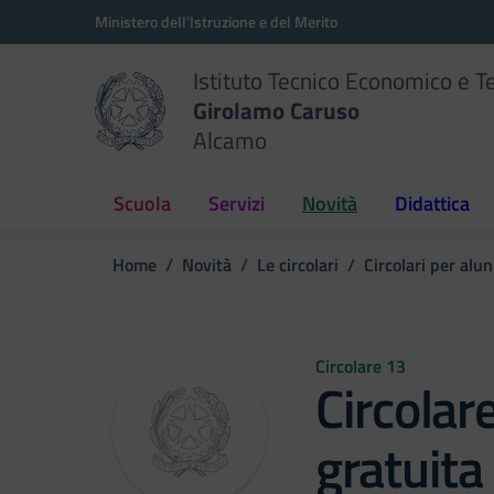
Vai ai contenuti
Vai al menu di navigazione
Vai al footer
Ministero dell'Istruzione e del Merito
Istituto Tecnico Economico e T
Girolamo Caruso
Alcamo
Scuola
Servizi
Novità
Didattica
Home
Novità
Le circolari
Circolari per alun
Circolare 13
Circolar
gratuita