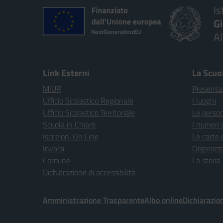
Is
G
A
Link Esterni
La Scuo
MIUR
Presenta
Ufficio Scolastico Regionale
I luoghi
Ufficio Scolastico Territoriale
Le perso
Scuola in Chiaro
I numeri 
Iscrizioni On Line
Le carte 
Invalsi
Organizz
Comune
La storia
Dichiarazione di accessibilità
Amministrazione Trasparente
Albo online
Dichiarazion