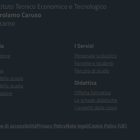
tituto Tecnico Economico e Tecnologico
irolamo Caruso
lcamo
la
I Servizi
zione
Personale scolastico
Famiglie e studenti
ne
Percorsi di studio
della scuola
Didattica
della scuola
Offerta formativa
azione
Le schede didattiche
I progetti delle classi
e di accessibilità
Privacy Policy
Note legali
Cookie Policy (UE)