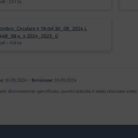
pdf - 231 kb
timbro_Circolare n 18 del 30_08_2024 L
448_98 a_s 2024_2025_0
pdf - 149 kb
o:
10.09.2024
-
Revisione:
10.09.2024
ove diversamente specificato, questo articolo è stato rilasciato sott