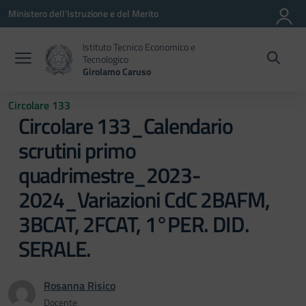
Vai ai contenuti
Vai al menu di navigazione
Vai al footer
Ministero dell'Istruzione e del Merito
Istituto Tecnico Economico e
Tecnologico
Girolamo Caruso
Circolare 133
Circolare 133_Calendario
scrutini primo
quadrimestre_2023-
2024_Variazioni CdC 2BAFM,
3BCAT, 2FCAT, 1°PER. DID.
SERALE.
Rosanna Risico
Docente