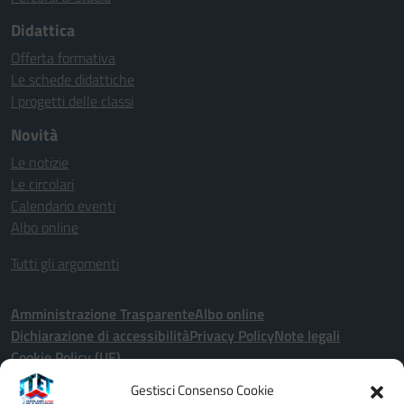
Didattica
Offerta formativa
Le schede didattiche
I progetti delle classi
Novità
Le notizie
Le circolari
Calendario eventi
Albo online
Tutti gli argomenti
Amministrazione Trasparente
Albo online
Dichiarazione di accessibilità
Privacy Policy
Note legali
Cookie Policy (UE)
Gestisci Consenso Cookie
Seguici su: