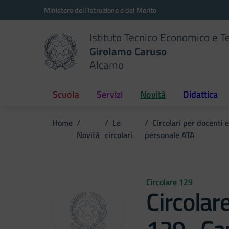
Vai ai contenuti
Vai al menu di navigazione
Vai al footer
Ministero dell'Istruzione e del Merito
Istituto Tecnico Economico e T
Girolamo Caruso
Alcamo
Scuola
Servizi
Novità
Didattica
Home
Le
Circolari per docenti e
Novità
circolari
personale ATA
Circolare 129
Circolar