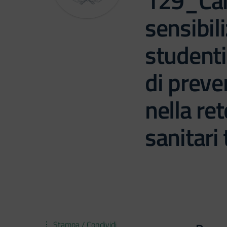
129_Ca
sensibil
studenti 
di preve
nella ret
sanitari 
Stampa / Condividi