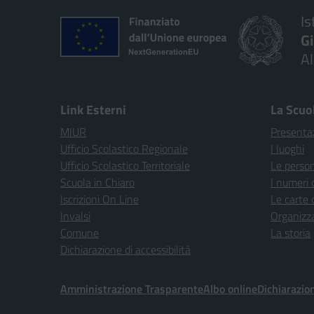
Is
G
A
Link Esterni
La Scuo
MIUR
Presenta
Ufficio Scolastico Regionale
I luoghi
Ufficio Scolastico Territoriale
Le perso
Scuola in Chiaro
I numeri 
Iscrizioni On Line
Le carte 
Invalsi
Organizz
Comune
La storia
Dichiarazione di accessibilità
Amministrazione Trasparente
Albo online
Dichiarazion