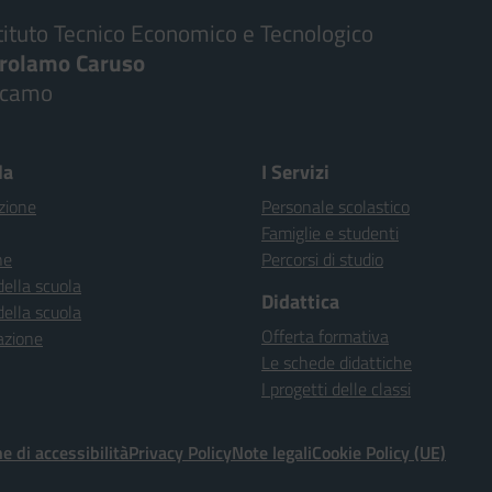
tituto Tecnico Economico e Tecnologico
irolamo Caruso
lcamo
la
I Servizi
zione
Personale scolastico
Famiglie e studenti
ne
Percorsi di studio
della scuola
Didattica
della scuola
Offerta formativa
azione
Le schede didattiche
I progetti delle classi
e di accessibilità
Privacy Policy
Note legali
Cookie Policy (UE)