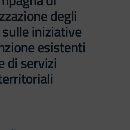
mpagna di
izzazione degli
sulle iniziative
nzione esistenti
e di servizi
territoriali