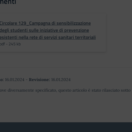
menti
Circolare 129_Campagna di sensibilizzazione
degli studenti sulle iniziative di prevenzione
esistenti nella rete di servizi sanitari territoriali
pdf - 245 kb
o:
16.01.2024
-
Revisione:
16.01.2024
ove diversamente specificato, questo articolo è stato rilasciato sott