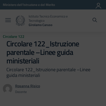
Vai ai contenuti
Vai al menu di navigazione
Vai al footer
Ministero dell'Istruzione e del Merito
Istituto Tecnico Economico e
Tecnologico
Girolamo Caruso
Circolare 122
Circolare 122_Istruzione
parentale –Linee guida
ministeriali
Circolare 122_Istruzione parentale –Linee
guida ministeriali
Rosanna Risico
Docente