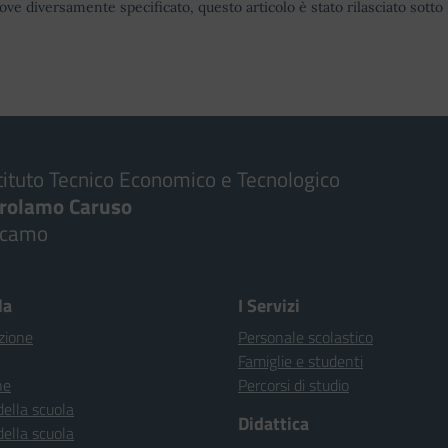
ove diversamente specificato, questo articolo è stato rilasciato sott
tituto Tecnico Economico e Tecnologico
irolamo Caruso
lcamo
la
I Servizi
zione
Personale scolastico
Famiglie e studenti
ne
Percorsi di studio
della scuola
Didattica
della scuola