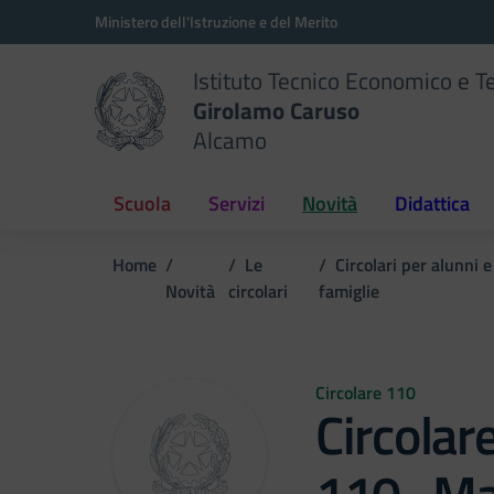
Vai ai contenuti
Vai al menu di navigazione
Vai al footer
Ministero dell'Istruzione e del Merito
Istituto Tecnico Economico e T
Girolamo Caruso
Alcamo
Scuola
Servizi
Novità
Didattica
Home
Le
Circolari per alunni e
Novità
circolari
famiglie
Circolare 110
Circolar