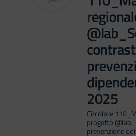
110_Man
regional
@lab_Sch
contrast
prevenzi
dipende
2025
Circolare 110_M
progetto @lab_Sc
prevenzione de