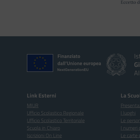
Eccetto d
Is
G
A
Link Esterni
La Scuo
MIUR
Presenta
Ufficio Scolastico Regionale
I luoghi
Ufficio Scolastico Territoriale
Le perso
Scuola in Chiaro
I numeri 
Iscrizioni On Line
Le carte 