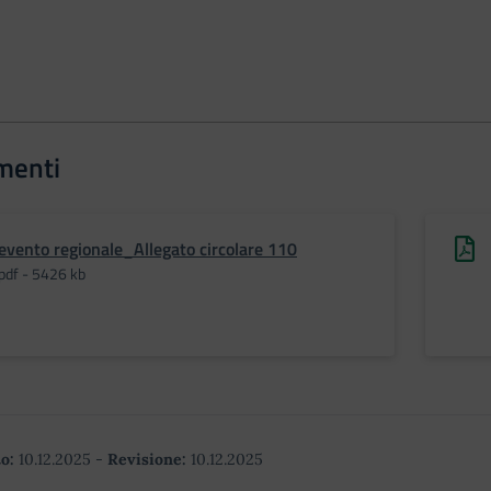
menti
evento regionale_Allegato circolare 110
pdf - 5426 kb
o:
10.12.2025
-
Revisione:
10.12.2025