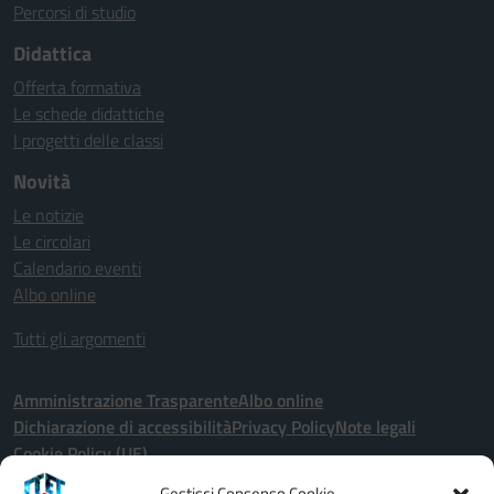
Percorsi di studio
Didattica
Offerta formativa
Le schede didattiche
I progetti delle classi
Novità
Le notizie
Le circolari
Calendario eventi
Albo online
Tutti gli argomenti
Amministrazione Trasparente
Albo online
Dichiarazione di accessibilità
Privacy Policy
Note legali
Cookie Policy (UE)
Gestisci Consenso Cookie