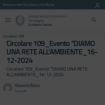
Vai ai contenuti
Vai al menu di navigazione
Vai al footer
Ministero dell'Istruzione e del Merito
Istituto Tecnico Economico e
Tecnologico
Girolamo Caruso
Circolare 109
Circolare 109_Evento “DIAMO
UNA RETE ALL’AMBIENTE_16-
12-2024
Circolare 109_Evento “DIAMO UNA RETE
ALL’AMBIENTE_16-12-2024
Rosanna Risico
Docente