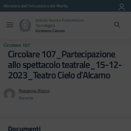
Vai ai contenuti
Vai al menu di navigazione
Vai al footer
Ministero dell'Istruzione e del Merito
Istituto Tecnico Economico e
Tecnologico
Girolamo Caruso
Circolare 107
Circolare 107_Partecipazione
allo spettacolo teatrale_15-12-
2023_Teatro Cielo d’Alcamo
Rosanna Risico
Docente
Documenti