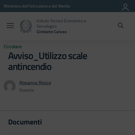
Vai ai contenuti
Vai al menu di navigazione
Vai al footer
Ministero dell'Istruzione e del Merito
Istituto Tecnico Economico e
Tecnologico
Girolamo Caruso
Circolare
Avviso_Utilizzo scale
antincendio
Rosanna Risico
Docente
Documenti