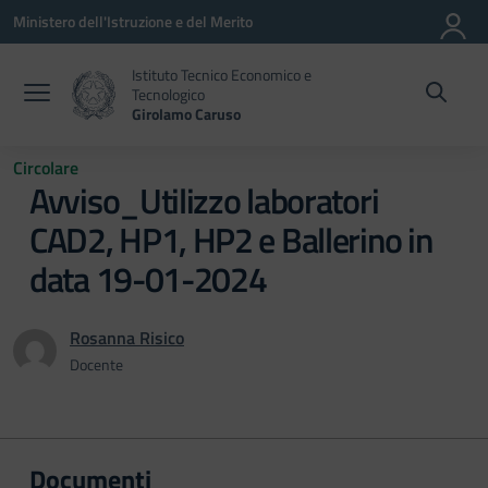
Vai ai contenuti
Vai al menu di navigazione
Vai al footer
Ministero dell'Istruzione e del Merito
Istituto Tecnico Economico e
Tecnologico
Girolamo Caruso
Circolare
Avviso_Utilizzo laboratori
CAD2, HP1, HP2 e Ballerino in
data 19-01-2024
Rosanna Risico
Docente
Documenti