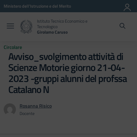
Vai ai contenuti
Vai al menu di navigazione
Vai al footer
Ministero dell'Istruzione e del Merito
Istituto Tecnico Economico e
Tecnologico
Girolamo Caruso
Circolare
Avviso_svolgimento attività di
Scienze Motorie giorno 21-04-
2023 -gruppi alunni del profssa
Catalano N
Rosanna Risico
Docente