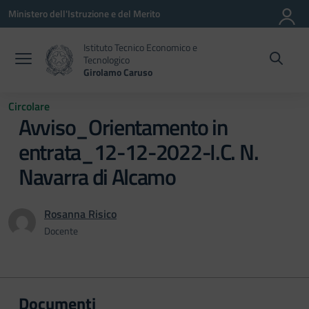
Vai ai contenuti
Vai al menu di navigazione
Vai al footer
Ministero dell'Istruzione e del Merito
Istituto Tecnico Economico e
Tecnologico
Girolamo Caruso
Circolare
Avviso_Orientamento in
entrata_12-12-2022-I.C. N.
Navarra di Alcamo
Rosanna Risico
Docente
Documenti