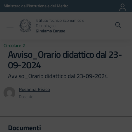
Vai ai contenuti
Vai al menu di navigazione
Vai al footer
Ministero dell'Istruzione e del Merito
Istituto Tecnico Economico e
Tecnologico
Girolamo Caruso
Circolare 2
Avviso_Orario didattico dal 23-
09-2024
Avviso_Orario didattico dal 23-09-2024
Rosanna Risico
Docente
Documenti