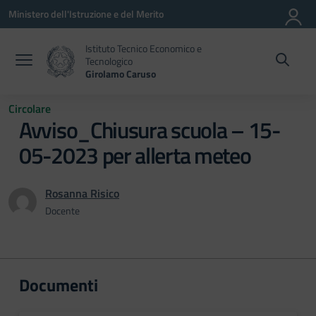
Vai ai contenuti
Vai al menu di navigazione
Vai al footer
Ministero dell'Istruzione e del Merito
Istituto Tecnico Economico e
Tecnologico
Girolamo Caruso
Circolare
Avviso_Chiusura scuola – 15-
05-2023 per allerta meteo
Rosanna Risico
Docente
Documenti