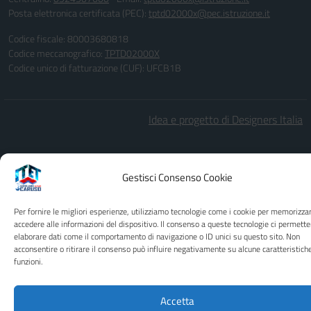
Posta elettronica certificata (PEC):
tptd02000x@pec.istruzione.it
Codice fiscale: 80003680818
Codice meccanografico:
TPTD02000X
Codice unico di fatturazione (CUF): UFCB1B
Idea e progetto di Designers Italia
Gestisci Consenso Cookie
Per fornire le migliori esperienze, utilizziamo tecnologie come i cookie per memorizza
accedere alle informazioni del dispositivo. Il consenso a queste tecnologie ci permette
elaborare dati come il comportamento di navigazione o ID unici su questo sito. Non
acconsentire o ritirare il consenso può influire negativamente su alcune caratteristich
funzioni.
Accetta