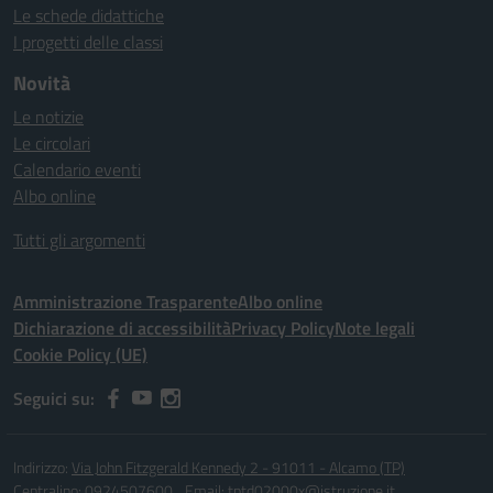
Le schede didattiche
I progetti delle classi
Novità
Le notizie
Le circolari
Calendario eventi
Albo online
Tutti gli argomenti
Amministrazione Trasparente
Albo online
Dichiarazione di accessibilità
Privacy Policy
Note legali
Cookie Policy (UE)
Seguici su:
Indirizzo:
Via John Fitzgerald Kennedy 2 - 91011 - Alcamo (TP)
Centralino:
0924507600
Email:
tptd02000x@istruzione.it