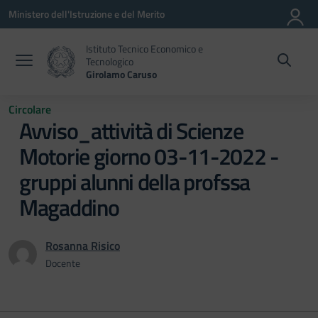
Vai ai contenuti
Vai al menu di navigazione
Vai al footer
Ministero dell'Istruzione e del Merito
Istituto Tecnico Economico e
Tecnologico
Girolamo Caruso
Circolare
Avviso_attività di Scienze
Motorie giorno 03-11-2022 -
gruppi alunni della profssa
Magaddino
Rosanna Risico
Docente