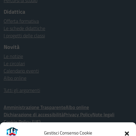
Percorsi di studio
Didattica
Offerta formativa
Le schede didattiche
I progetti delle classi
Novità
Le notizie
Le circolari
Calendario eventi
Albo online
Tutti gli argomenti
Amministrazione Trasparente
Albo online
Dichiarazione di accessibilità
Privacy Policy
Note legali
Cookie Policy (UE)
Gestisci Consenso Cookie
Seguici su: