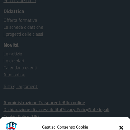
Percorsi di studio
Didattica
Offerta formativa
Le schede didattiche
I progetti delle classi
Novità
Le notizie
Le circolari
Calendario eventi
Albo online
Tutti gli argomenti
Amministrazione Trasparente
Albo online
Dichiarazione di accessibilità
Privacy Policy
Note legali
Cookie Policy (UE)
Gestisci Consenso Cookie
Seguici su: