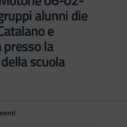
 Motorie 06-02-
ruppi alunni die
Catalano e
 presso la
 della scuola
menti