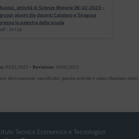
Avviso_attività di Scienze Motorie 06-02-2023 -
gruppi alunni die docenti Catalano e Siragusa
presso la palestra della scuola
pdf - 241 kb
o:
03.02.2023
-
Revisione:
03.02.2023
ove diversamente specificato, questo articolo è stato rilasciato sott
tituto Tecnico Economico e Tecnologico