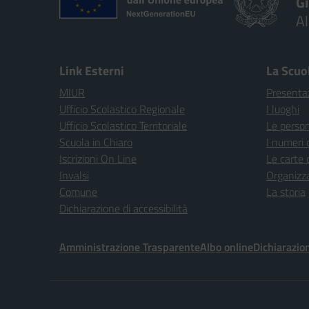
G
A
Link Esterni
La Scuo
MIUR
Presenta
Ufficio Scolastico Regionale
I luoghi
Ufficio Scolastico Territoriale
Le perso
Scuola in Chiaro
I numeri 
Iscrizioni On Line
Le carte 
Invalsi
Organizz
Comune
La storia
Dichiarazione di accessibilità
Amministrazione Trasparente
Albo online
Dichiarazion