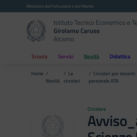
Vai ai contenuti
Vai al menu di navigazione
Vai al footer
Ministero dell'Istruzione e del Merito
Istituto Tecnico Economico e T
Girolamo Caruso
Alcamo
Scuola
Servizi
Novità
Didattica
Home
Le
Circolari per docenti
Novità
circolari
personale ATA
Circolare
Avviso_a