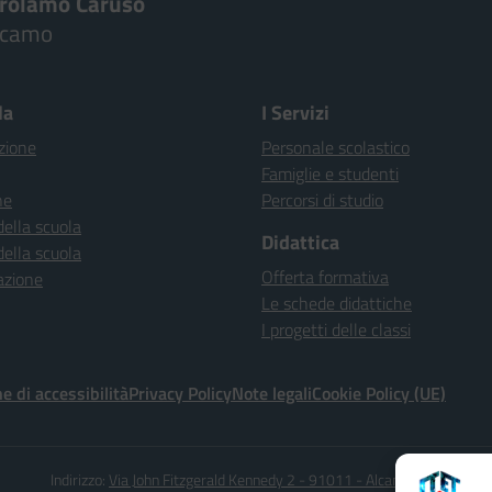
irolamo Caruso
lcamo
la
I Servizi
zione
Personale scolastico
Famiglie e studenti
ne
Percorsi di studio
della scuola
Didattica
della scuola
Offerta formativa
azione
Le schede didattiche
I progetti delle classi
e di accessibilità
Privacy Policy
Note legali
Cookie Policy (UE)
Indirizzo:
Via John Fitzgerald Kennedy 2 - 91011 - Alcamo (TP)