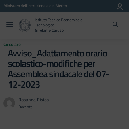
Vai ai contenuti
Vai al menu di navigazione
Vai al footer
Ministero dell'Istruzione e del Merito
Istituto Tecnico Economico e
Tecnologico
Girolamo Caruso
Circolare
Avviso_Adattamento orario
scolastico-modifiche per
Assemblea sindacale del 07-
12-2023
Rosanna Risico
Docente