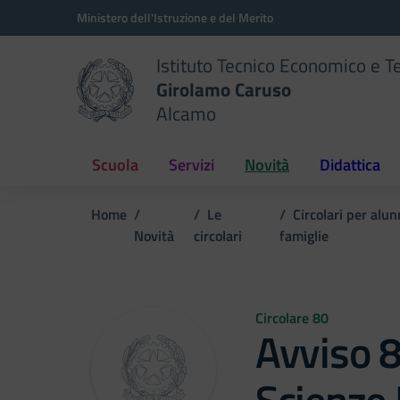
Vai ai contenuti
Vai al menu di navigazione
Vai al footer
Ministero dell'Istruzione e del Merito
Istituto Tecnico Economico e T
Girolamo Caruso
Alcamo
Scuola
Servizi
Novità
Didattica
Home
Le
Circolari per alun
Novità
circolari
famiglie
Circolare 80
Avviso 8