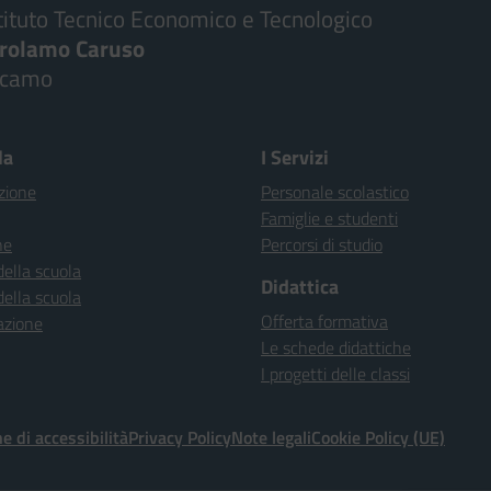
tituto Tecnico Economico e Tecnologico
irolamo Caruso
lcamo
la
I Servizi
zione
Personale scolastico
Famiglie e studenti
ne
Percorsi di studio
della scuola
Didattica
della scuola
Offerta formativa
azione
Le schede didattiche
I progetti delle classi
e di accessibilità
Privacy Policy
Note legali
Cookie Policy (UE)