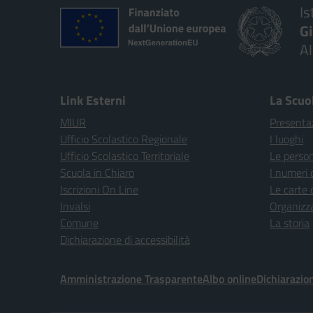
Is
G
A
Link Esterni
La Scuo
MIUR
Presenta
Ufficio Scolastico Regionale
I luoghi
Ufficio Scolastico Territoriale
Le perso
Scuola in Chiaro
I numeri 
Iscrizioni On Line
Le carte 
Invalsi
Organizz
Comune
La storia
Dichiarazione di accessibilità
Amministrazione Trasparente
Albo online
Dichiarazion