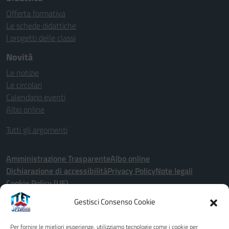
Offerta formativa
Le schede didattiche
I progetti delle classi
Novità
Le notizie
Le circolari
Calendario eventi
Albo online
Tutti gli argomenti
Amministrazione Trasparente
Albo online
Dichiarazione di accessibilità
Privacy Policy
Note legali
Cookie Policy (UE)
Gestisci Consenso Cookie
Seguici su:
Per fornire le migliori esperienze, utilizziamo tecnologie come i cookie per