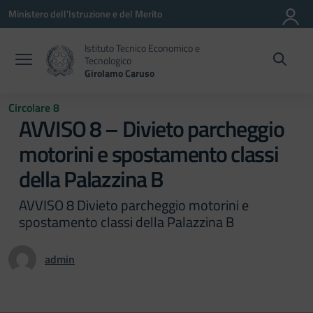
Vai ai contenuti
Vai al menu di navigazione
Vai al footer
Ministero dell'Istruzione e del Merito
Istituto Tecnico Economico e
Tecnologico
Girolamo Caruso
Circolare 8
AVVISO 8 – Divieto parcheggio
motorini e spostamento classi
della Palazzina B
AVVISO 8 Divieto parcheggio motorini e
spostamento classi della Palazzina B
admin