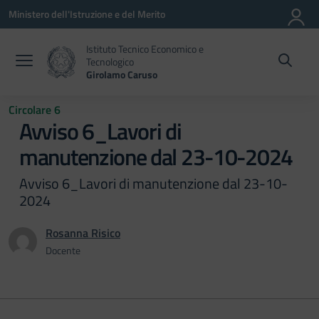
Vai ai contenuti
Vai al menu di navigazione
Vai al footer
Ministero dell'Istruzione e del Merito
Istituto Tecnico Economico e
Tecnologico
Girolamo Caruso
Circolare 6
Avviso 6_Lavori di
manutenzione dal 23-10-2024
Avviso 6_Lavori di manutenzione dal 23-10-
2024
Rosanna Risico
Docente