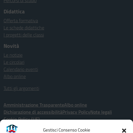
Percorsi di studio
Didattica
Offerta formativa
Le schede didattiche
I progetti delle classi
Novità
Le notizie
Le circolari
Calendario eventi
Albo online
Tutti gli argomenti
Amministrazione Trasparente
Albo online
Dichiarazione di accessibilità
Privacy Policy
Note legali
Cookie Policy (UE)
Gestisci Consenso Cookie
Seguici su: