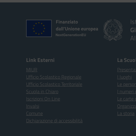
Is
G
A
Link Esterni
La Scuo
MIUR
Presenta
Ufficio Scolastico Regionale
I luoghi
Ufficio Scolastico Territoriale
Le perso
Scuola in Chiaro
I numeri 
Iscrizioni On Line
Le carte 
Invalsi
Organizz
Comune
La storia
Dichiarazione di accessibilità