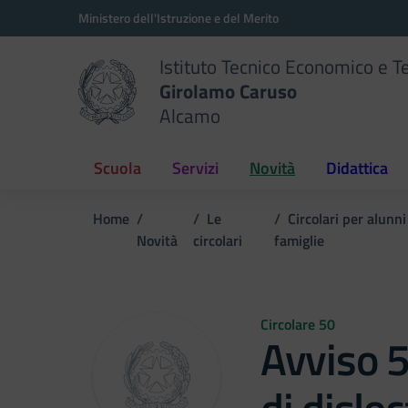
Vai ai contenuti
Vai al menu di navigazione
Vai al footer
Ministero dell'Istruzione e del Merito
Istituto Tecnico Economico e T
Girolamo Caruso
Alcamo
Scuola
Servizi
Novità
Didattica
Home
Le
Circolari per alunni
Novità
circolari
famiglie
Circolare 50
Avviso 