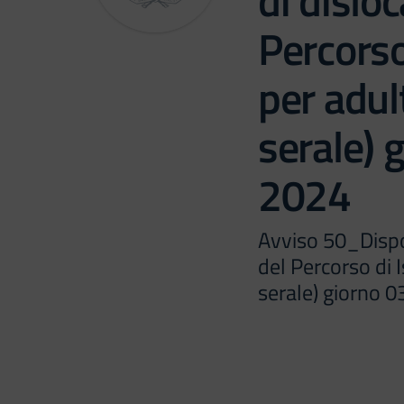
di disloc
Percorso
per adul
serale) 
2024
Avviso 50_Dispos
del Percorso di I
serale) giorno 