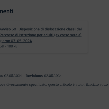
menti
Avviso 50_Disposizione di dislocazione classi del
Percorso di Istruzione per adulti (ex corso serale)
giorno 03-05-2024
pdf - 188 kb
o:
02.05.2024
-
Revisione:
02.05.2024
ove diversamente specificato, questo articolo è stato rilasciato sott