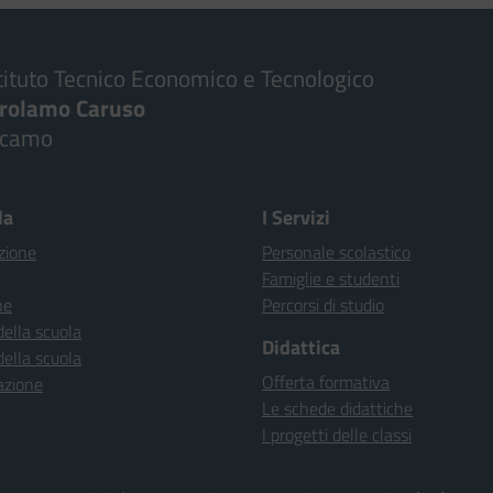
tituto Tecnico Economico e Tecnologico
irolamo Caruso
lcamo
la
I Servizi
zione
Personale scolastico
Famiglie e studenti
ne
Percorsi di studio
della scuola
Didattica
della scuola
Offerta formativa
azione
Le schede didattiche
I progetti delle classi