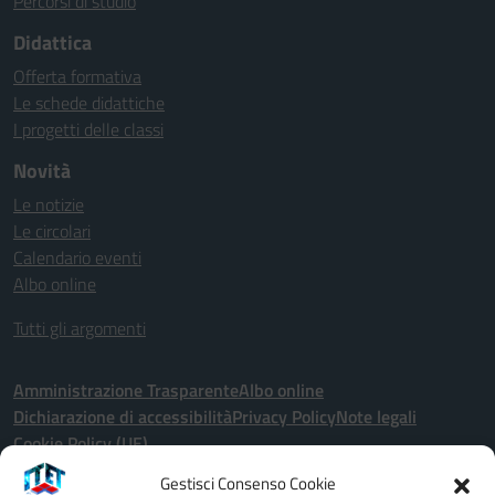
Percorsi di studio
Didattica
Offerta formativa
Le schede didattiche
I progetti delle classi
Novità
Le notizie
Le circolari
Calendario eventi
Albo online
Tutti gli argomenti
Amministrazione Trasparente
Albo online
Dichiarazione di accessibilità
Privacy Policy
Note legali
Cookie Policy (UE)
Gestisci Consenso Cookie
Seguici su: