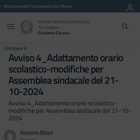
Vai ai contenuti
Vai al menu di navigazione
Vai al footer
Ministero dell'Istruzione e del Merito
Istituto Tecnico Economico e
Tecnologico
Girolamo Caruso
Circolare 4
Avviso 4_Adattamento orario
scolastico-modifiche per
Assemblea sindacale del 21-
10-2024
Avviso 4_Adattamento orario scolastico-
modifiche per Assemblea sindacale del 21-10-
2024
Rosanna Risico
Docente